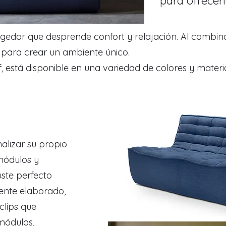
para ofrecerl
cogedor que desprende confort y relajación. Al combin
s para crear un ambiente único.
está disponible en una variedad de colores y material
.
alizar su propio
módulos y
ste perfecto
ente elaborado,
clips que
módulos,