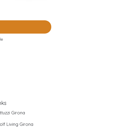
le
nks
ttuzzi Girona
olf Living Girona